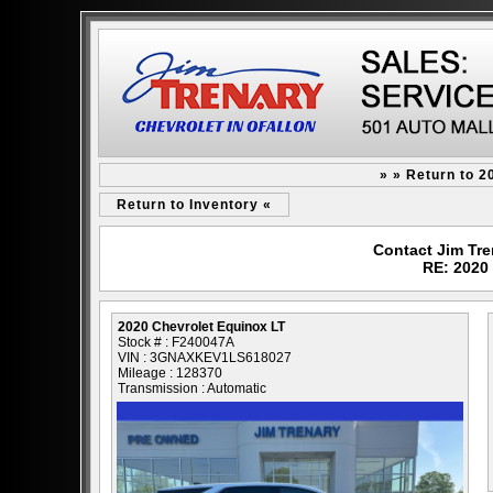
» » Return to 2
Return to Inventory «
Contact Jim Tre
RE: 2020
2020 Chevrolet Equinox LT
Stock # : F240047A
VIN : 3GNAXKEV1LS618027
Mileage : 128370
Transmission : Automatic